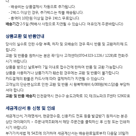
다.
- 배송비는 상품결제시 자동으로 추가됩니다.
- 2박스 이상인 경우, 추가박스는 착불 배송됩니다.
- 총액이 10만원 이상일 경우 1박스 무료입니다.
배송기간
2-5일 (택배사 사정으로 지연될 수 있습니다. 여유있게 주문바랍니다)
상품교환 및 반품안내
당사의 실수로 인한 수량 부족, 하자 및 오배송의 경우 즉시 반품 및 교환처리해 드
립니다.
교환 및 반품을 원하시는 분은 꼭! 당사 고객센터(070-4323-1226 / 1228)로 전화주
시기 바랍니다.
상품을 받으신 날로부터 7일 이내로 접수건에 한하여 반품 및 교환 가능합니다.
상품을 사용하거나 상품가치가 훼손된 경우에는 교환 및 반품이 불가합니다.
카드결제의 환불은 카드사에 따라 결제처리가 지연될 수 있습니다.
고객님의 단순변심으로 인한 교환 및 반품 시 왕복택배비 6,000원(박스당)을 부담하
셔야 합니다.
교환 및 반품 배송지
인천광역시 연수구 송도과학로 32, 테크노파크 IT센타 S2902호
세금계산서 등 신청 및 인쇄
세금계산서, 거래명세서, 현금영수증, 신용카드 전표 등을 발급받기 원하시는 분은
상단 마이페이지 > 주문내역조회에서 해당 주문건을 클릭하신 후 신청 또는 인쇄하
시기 바랍니다.
부가가치세법 제 54조에 의거하여 세금계산서는 배송완료일로부터 다음달 10일까