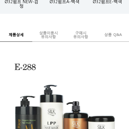
Ø32펌프 NEW-검
Ø32펌프A-백색
Ø32펌프E-백색
정
상품이용시
구매시
제품상세
상품 Q&A
유의사항
유의사항