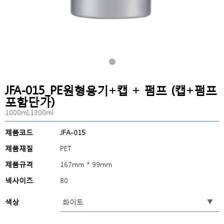
JFA-015_PE원형용기+캡 + 펌프 (캡+펌프
포함단가)
1000ml,1300ml
제품코드
JFA-015
제품재질
PET
제품규격
167mm * 99mm
넥사이즈
80
색상