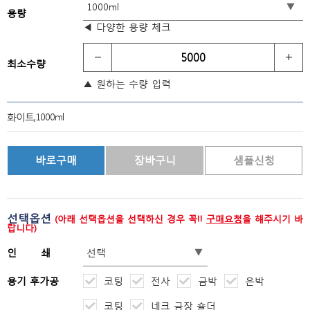
용량
◀ 다양한 용량 체크
최소수량
▲ 원하는 수량 입력
화이트,1000ml
선택옵션
(아래 선택옵션을 선택하신 경우 꼭!!
구매요청
을 해주시기 바
랍니다)
인 쇄
용기 후가공
코팅
전사
금박
은박
코팅
네크 금장 숄더