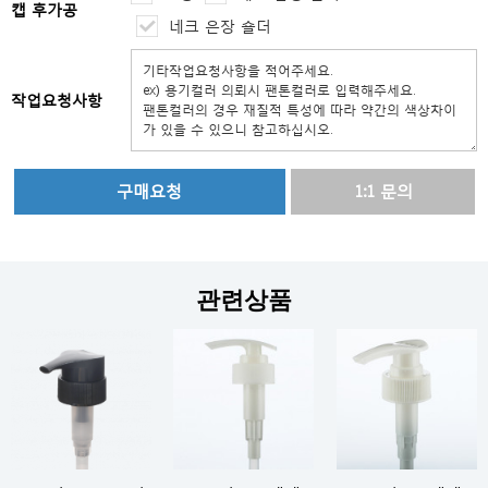
캡 후가공
네크 은장 숄더
작업요청사항
1:1 문의
관련상품