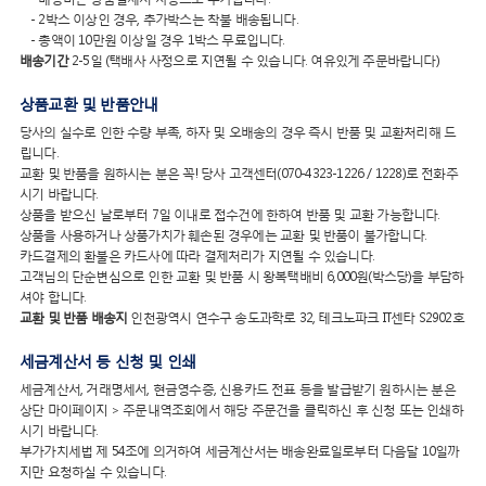
- 2박스 이상인 경우, 추가박스는 착불 배송됩니다.
- 총액이 10만원 이상일 경우 1박스 무료입니다.
배송기간
2-5일 (택배사 사정으로 지연될 수 있습니다. 여유있게 주문바랍니다)
상품교환 및 반품안내
당사의 실수로 인한 수량 부족, 하자 및 오배송의 경우 즉시 반품 및 교환처리해 드
립니다.
교환 및 반품을 원하시는 분은 꼭! 당사 고객센터(070-4323-1226 / 1228)로 전화주
시기 바랍니다.
상품을 받으신 날로부터 7일 이내로 접수건에 한하여 반품 및 교환 가능합니다.
상품을 사용하거나 상품가치가 훼손된 경우에는 교환 및 반품이 불가합니다.
카드결제의 환불은 카드사에 따라 결제처리가 지연될 수 있습니다.
고객님의 단순변심으로 인한 교환 및 반품 시 왕복택배비 6,000원(박스당)을 부담하
셔야 합니다.
교환 및 반품 배송지
인천광역시 연수구 송도과학로 32, 테크노파크 IT센타 S2902호
세금계산서 등 신청 및 인쇄
세금계산서, 거래명세서, 현금영수증, 신용카드 전표 등을 발급받기 원하시는 분은
상단 마이페이지 > 주문내역조회에서 해당 주문건을 클릭하신 후 신청 또는 인쇄하
시기 바랍니다.
부가가치세법 제 54조에 의거하여 세금계산서는 배송완료일로부터 다음달 10일까
지만 요청하실 수 있습니다.