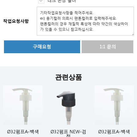
네크 은장 숄더
작업요청사항
1:1 문의
관련상품
Ø32펌프A-백색
Ø32펌프 NEW-검
Ø32펌프A-백색
정