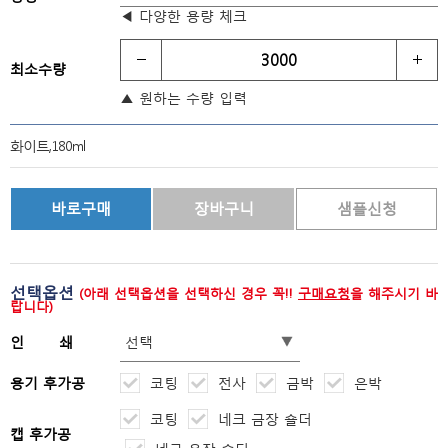
◀ 다양한 용량 체크
최소수량
▲ 원하는 수량 입력
화이트,180ml
선택옵션
(아래 선택옵션을 선택하신 경우 꼭!!
구매요청
을 해주시기 바
랍니다)
인 쇄
용기 후가공
코팅
전사
금박
은박
코팅
네크 금장 숄더
캡 후가공