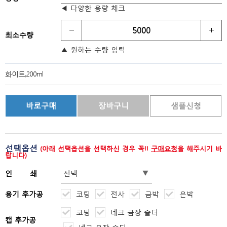
◀ 다양한 용량 체크
최소수량
▲ 원하는 수량 입력
화이트,200ml
선택옵션
(아래 선택옵션을 선택하신 경우 꼭!!
구매요청
을 해주시기 바
랍니다)
인 쇄
용기 후가공
코팅
전사
금박
은박
코팅
네크 금장 숄더
캡 후가공