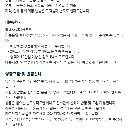
연휴, 주문폭주 등의 사유로 배송이 지연될 수 있습니다.
제작, 인쇄 등의 제품 발송은 고객님께 별도로 연락드립니다.
배송안내
택배사
CJ대한통운
기본운임
3,000원(박스당), 도서 산간지역은 지역에 따라 배송비가 추가될 수 있습니
다.
- 배송비는 상품결제시 자동으로 추가됩니다.
- 2박스 이상인 경우, 추가박스는 착불 배송됩니다.
- 총액이 10만원 이상일 경우 1박스 무료입니다.
배송기간
2-5일 (택배사 사정으로 지연될 수 있습니다. 여유있게 주문바랍니다)
상품교환 및 반품안내
당사의 실수로 인한 수량 부족, 하자 및 오배송의 경우 즉시 반품 및 교환처리해 드
립니다.
교환 및 반품을 원하시는 분은 꼭! 당사 고객센터(070-4323-1226 / 1228)로 전화주
시기 바랍니다.
상품을 받으신 날로부터 7일 이내로 접수건에 한하여 반품 및 교환 가능합니다.
상품을 사용하거나 상품가치가 훼손된 경우에는 교환 및 반품이 불가합니다.
카드결제의 환불은 카드사에 따라 결제처리가 지연될 수 있습니다.
고객님의 단순변심으로 인한 교환 및 반품 시 왕복택배비 6,000원(박스당)을 부담하
셔야 합니다.