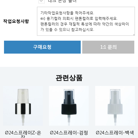
네크 은장 숄더
작업요청사항
1:1 문의
관련상품
Ø24스프레이Z-은
Ø24스프레이-검정
Ø24스프레이-백색
장