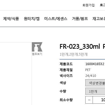
회원가입
로
제약/식품
원터치/캡
미스트/에센스
거품/펌프
재고보
FR-023_330
1만개,2만개,5만개
펌프보기
제품코드
1600416532
제품재질
PET
넥사이즈
24/410
색상
수량
최소수량