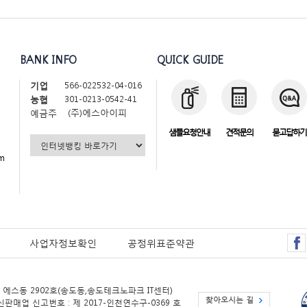
BANK INFO
QUICK GUIDE
566-022532-04-016
기업
301-0213-0542-41
농협
(주)에스아이피
예금주
샘플요청안내
견적문의
묻고답하기
m
사업자정보확인
공정위표준약관
 에스동 2902호(송도동,송도테크노파크 IT센터)
찾아오시는 길
신판매업 신고번호 : 제 2017-인천연수구-0369 호