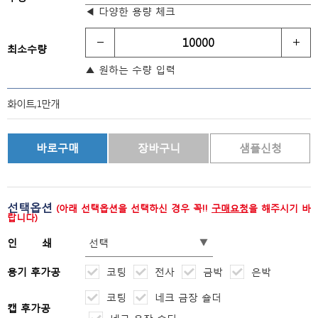
◀ 다양한 용량 체크
최소수량
▲ 원하는 수량 입력
화이트,1만개
선택옵션
(아래 선택옵션을 선택하신 경우 꼭!!
구매요청
을 해주시기 바
랍니다)
인 쇄
용기 후가공
코팅
전사
금박
은박
코팅
네크 금장 숄더
캡 후가공