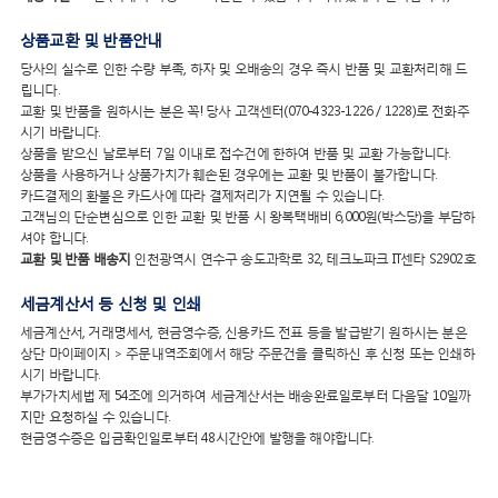
상품교환 및 반품안내
당사의 실수로 인한 수량 부족, 하자 및 오배송의 경우 즉시 반품 및 교환처리해 드
립니다.
교환 및 반품을 원하시는 분은 꼭! 당사 고객센터(070-4323-1226 / 1228)로 전화주
시기 바랍니다.
상품을 받으신 날로부터 7일 이내로 접수건에 한하여 반품 및 교환 가능합니다.
상품을 사용하거나 상품가치가 훼손된 경우에는 교환 및 반품이 불가합니다.
카드결제의 환불은 카드사에 따라 결제처리가 지연될 수 있습니다.
고객님의 단순변심으로 인한 교환 및 반품 시 왕복택배비 6,000원(박스당)을 부담하
셔야 합니다.
교환 및 반품 배송지
인천광역시 연수구 송도과학로 32, 테크노파크 IT센타 S2902호
세금계산서 등 신청 및 인쇄
세금계산서, 거래명세서, 현금영수증, 신용카드 전표 등을 발급받기 원하시는 분은
상단 마이페이지 > 주문내역조회에서 해당 주문건을 클릭하신 후 신청 또는 인쇄하
시기 바랍니다.
부가가치세법 제 54조에 의거하여 세금계산서는 배송완료일로부터 다음달 10일까
지만 요청하실 수 있습니다.
현금영수증은 입금확인일로부터 48시간안에 발행을 해야합니다.